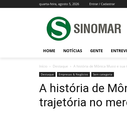
quarta-feira, agosto 5, 2026
Entrar / Cadastrar
HOME
NOTÍCIAS
GENTE
ENTREV
Início
Destaque
A história de Mônica Mussi e sua
Destaque
Empresas & Negócios
Sem categoria
A história de Mô
trajetória no m