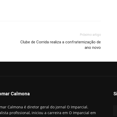
Próximo artigo
Clube de Corrida realiza a confraternização de
ano novo
omar Calmona
S
mar Calmona é diretor geral do jornal O Imparcial.
alista profissional, iniciou a carreira em O Imparcial em