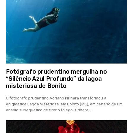
Fotógrafo prudentino mergulha no
“Silêncio Azul Profundo” da lagoa
misteriosa de Bonito
O fotógrafo prudentino Adriano Kirihara transformou a
enigmática Lagoa Misteriosa, em Bonito (MS), em cenário de um
ensaio subaquático de tirar o fôlego. Kirihara,...