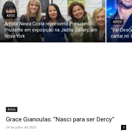
ARTES
ARTES
Artista Neura Costa representa Presidente
Prudente em exposição na Jadite Gallery, em
“Vai Desc
Nova York
cantar no 
Artes
Grace Gianoulas: “Nasci para ser Dercy”
24 de julho de 2023
0