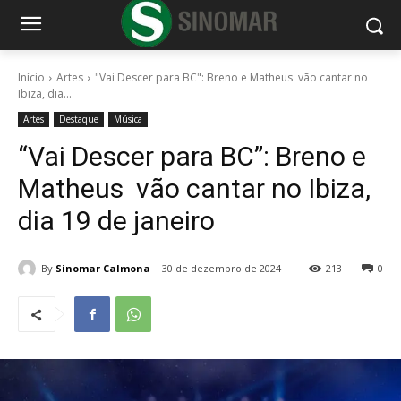
Início
Artes
"Vai Descer para BC": Breno e Matheus vão cantar no
Ibiza, dia...
Artes
Destaque
Música
“Vai Descer para BC”: Breno e
Matheus vão cantar no Ibiza,
dia 19 de janeiro
By
Sinomar Calmona
30 de dezembro de 2024
213
0