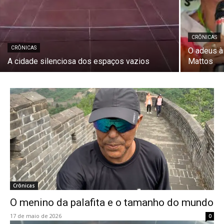
CRÔNICAS
CRÔNICAS
O adeus à
A cidade silenciosa dos espaços vazios
Mattos
Crônicas
O menino da palafita e o tamanho do mundo
17 de maio de 2026
0