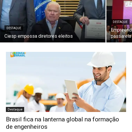
DESTAQUE
DESTAQUE
Empreende
Ciesp empossa diretores eleitos
passarela
Destaque
Brasil fica na lanterna global na formação
de engenheiros