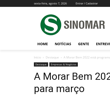
sexta-feira, agosto 7, 2026
Entrar / Cadastrar
HOME
NOTÍCIAS
GENTE
ENTREV
Início
Destaque
A Morar Bem 2022 está program
Destaque
Empresas & Negócios
A Morar Bem 20
para março