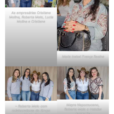
As empresárias Cristiane
Molina, Roberta Melo, Luzia
Molina e Cristiane
Maria Izabel França Resina
Mayra Nepomuceno,
– Roberta Melo com
Roberta Melo e Heloísa
colaboradoras do Grupo
Junqueira