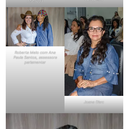
Matsuda
Roberta Melo com Ana
Paula Santos, assessora
parlamentar
Joana D’arc