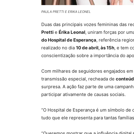
PAULA PRETTI E ERIKA LEONEL
Duas das principais vozes femininas das r
Pretti
e
Érika Leonal
, uniram forças por u
do Hospital de Esperança
, referência regi
realizado no dia
10 de abril, às 15h
, e tem c
conscientização sobre a importância do apoi
Com milhares de seguidores engajados em 
transmissão especial, recheada de
conteúdo
surpresa. A ação faz parte de uma campanha
participar ativamente de causas sociais.
“O Hospital de Esperança é um símbolo de c
tudo que ele representa para tantas famílias
“Queremos mostrar que a influência digital 