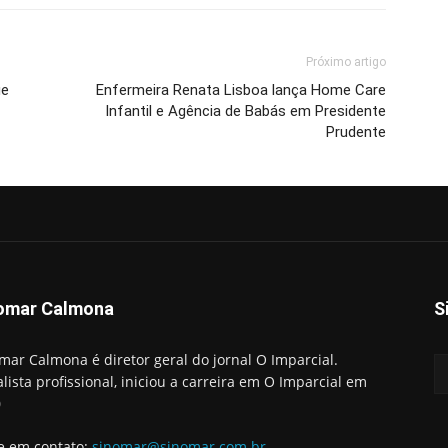
Próximo artigo
ue
Enfermeira Renata Lisboa lança Home Care
Infantil e Agência de Babás em Presidente
Prudente
omar Calmona
S
mar Calmona é diretor geral do jornal O Imparcial.
alista profissional, iniciou a carreira em O Imparcial em
0
e em contato:
sinomar@sinomar.com.br