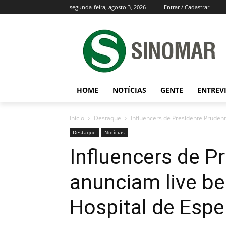
segunda-feira, agosto 3, 2026
Entrar / Cadastrar
HOME
NOTÍCIAS
GENTE
ENTREV
Início
Destaque
Influencers de Presidente Prudent
Destaque
Notícias
Influencers de P
anunciam live be
Hospital de Esp