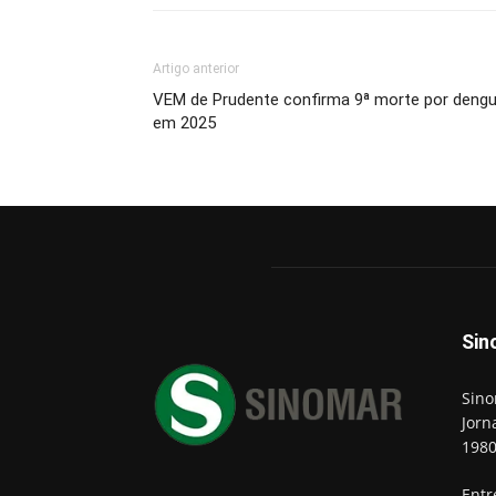
Artigo anterior
VEM de Prudente confirma 9ª morte por deng
em 2025
Sin
Sino
Jorn
198
Entr