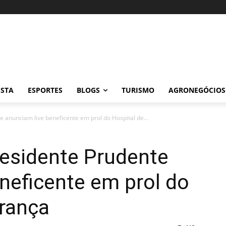
ISTA
ESPORTES
BLOGS
TURISMO
AGRONEGÓCIOS
e anunciam live beneficente em prol do Hospital de...
residente Prudente
neficente em prol do
erança