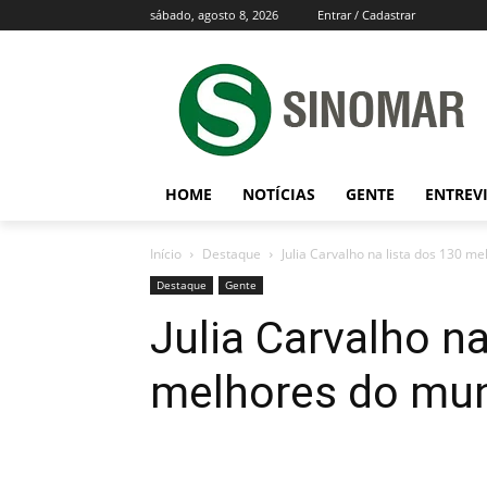
sábado, agosto 8, 2026
Entrar / Cadastrar
HOME
NOTÍCIAS
GENTE
ENTREV
Início
Destaque
Julia Carvalho na lista dos 130 
Destaque
Gente
Julia Carvalho na
melhores do mu