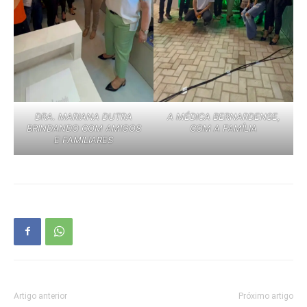
DRA. MARIANA DUTRA
A MÉDICA BERNARDENSE,
BRINDANDO COM AMIGOS
COM A FAMÍLIA
E FAMILIARES
Artigo anterior
Próximo artigo