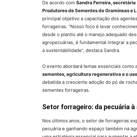
De acordo com
Sandra Ferreira, secretár
Produtores de Sementes de Gramíneas e L
principal objetivo a capacitação dos agent
forrageiras. “Nosso foco é levar conhecimen
desde o plantio até o manejo adequado des
agropecuárias, é fundamental integrar a pec
a sustentabilidade”, destaca Sandra.
O evento abordará temas essenciais como 
sementes, agricultura regenerativa e o us
debatida a crescente adoção do pó de rocha
sementes forrageiras.
Setor forrageiro: da pecuária à
Nos últimos anos, o setor de forrageiras ex
pecuária e ganhando espaço também na agr
uma estratégia essencial para aumentar a ef