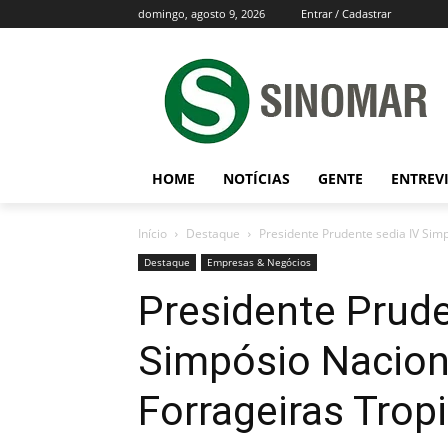
domingo, agosto 9, 2026
Entrar / Cadastrar
HOME
NOTÍCIAS
GENTE
ENTREV
Início
Destaque
Presidente Prudente sedia IV Sim
Destaque
Empresas & Negócios
Presidente Prude
Simpósio Nacion
Forrageiras Trop