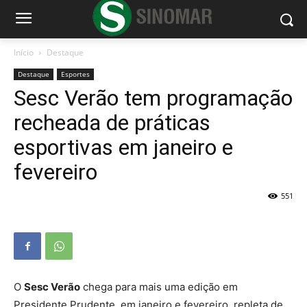
Início
Destaque
Destaque
Esportes
Sesc Verão tem programação
recheada de práticas
esportivas em janeiro e
fevereiro
551
O
Sesc Verão
chega para mais uma edição em
Presidente Prudente, em janeiro e fevereiro, repleta de