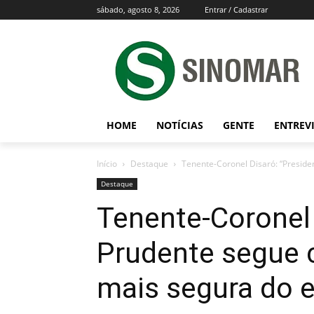
sábado, agosto 8, 2026
Entrar / Cadastrar
HOME
NOTÍCIAS
GENTE
ENTREV
Início
Destaque
Tenente-Coronel Disaró: “Preside
Destaque
Tenente-Coronel 
Prudente segue 
mais segura do 