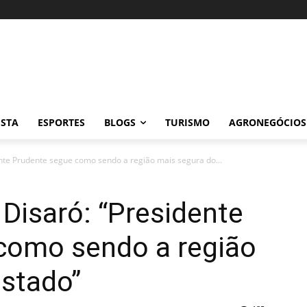
ISTA
ESPORTES
BLOGS
TURISMO
AGRONEGÓCIOS
nte Prudente segue como sendo a região mais segura do...
Disaró: “Presidente
como sendo a região
estado”