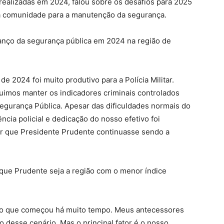
realizadas em 2024, falou sobre os desafios para 2025
da comunidade para a manutenção da segurança.
anço da segurança pública em 2024 na região de
de 2024 foi muito produtivo para a Polícia Militar.
imos manter os indicadores criminais controlados
egurança Pública. Apesar das dificuldades normais do
gência policial e dedicação do nosso efetivo foi
ir que Presidente Prudente continuasse sendo a
 que Prudente seja a região com o menor índice
ho que começou há muito tempo. Meus antecessores
 desse cenário. Mas o principal fator é o nosso