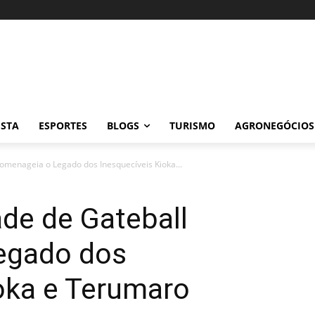
ISTA
ESPORTES
BLOGS
TURISMO
AGRONEGÓCIOS
omenageia o Legado dos Inesquecíveis Kioka...
de de Gateball
egado dos
oka e Terumaro