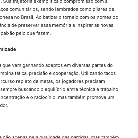
. Sua trajetória exemplifica o compromisso com a
 laços comunitários, sendo lembrados como pilares de
onesa no Brasil. Ao batizar o torneio com os nomes do
ância de preservar essa memória e inspirar as novas
paixão pelo que fazem.
Amizade
sa que vem ganhando adeptos em diversas partes do
ina tática, precisão e cooperação. Utilizando tacos
ercurso repleto de metas, os jogadores precisam
 sempre buscando o equilíbrio entre técnica e trabalho
 concentração e o raciocínio, mas também promove um
dor.
ca não apenas pela qualidade das partidas, mas também