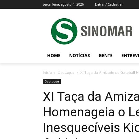
terça-feira, agosto 4, 2026
Entrar / Cadastrar
HOME
NOTÍCIAS
GENTE
ENTREV
Início
Destaque
XI Taça da Amizade de Gateball H
Destaque
XI Taça da Amiza
Homenageia o L
Inesquecíveis Ki