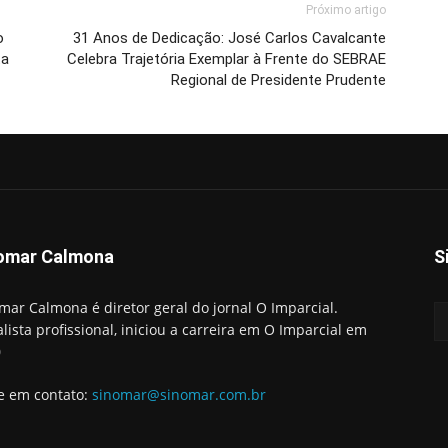
Próximo artigo
o
31 Anos de Dedicação: José Carlos Cavalcante
ta
Celebra Trajetória Exemplar à Frente do SEBRAE
Regional de Presidente Prudente
omar Calmona
S
mar Calmona é diretor geral do jornal O Imparcial.
alista profissional, iniciou a carreira em O Imparcial em
0
e em contato:
sinomar@sinomar.com.br