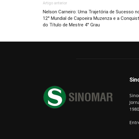
Artigo anterior
Nelson Carneiro: Uma Trajetória de Sucesso n
12° Mundial de Capoeira Muzenza e a Conquis
do Título de Mestre 4° Grau
Sin
Sino
Jorn
198
Entr