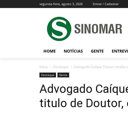
segunda-feira, agosto 3, 2026
Entrar / Cadastrar
HOME
NOTÍCIAS
GENTE
ENTREV
Início
Destaque
Advogado Caíque Tomaz recebe o 
Destaque
Gente
Advogado Caíqu
titulo de Doutor