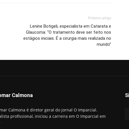
Próximo artigo
Lenine Botigeli, especialista em Catarata e
Glaucoma: “O tratamento deve ser feito nos
estágios iniciais. É a cirurgia mais realizada no
mundo”
omar Calmona
S
mar Calmona é diretor geral do jornal O Imparcial.
alista profissional, iniciou a carreira em O Imparcial em
0