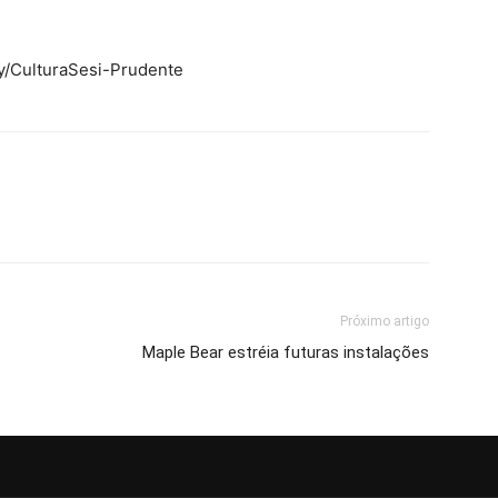
.ly/CulturaSesi-Prudente
Próximo artigo
Maple Bear estréia futuras instalações