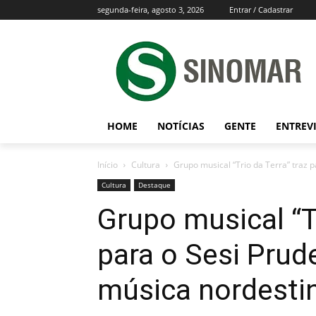
segunda-feira, agosto 3, 2026
Entrar / Cadastrar
HOME
NOTÍCIAS
GENTE
ENTREV
Início
Cultura
Grupo musical “Trio da Terra” traz pa
Cultura
Destaque
Grupo musical “Tr
para o Sesi Prud
música nordesti