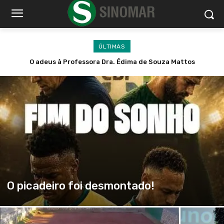
ÚLTIMAS
Paulo Crimber, o homem que transformou dor em um legado
O adeus à Professora Dra. Édima de Souza Mattos
O picadeiro foi desmontado!