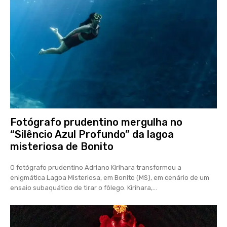
Fotógrafo prudentino mergulha no
“Silêncio Azul Profundo” da lagoa
misteriosa de Bonito
O fotógrafo prudentino Adriano Kirihara transformou a
enigmática Lagoa Misteriosa, em Bonito (MS), em cenário de um
ensaio subaquático de tirar o fôlego. Kirihara,...